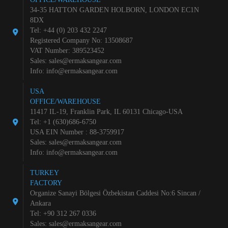
34-35 HATTON GARDEN HOLBORN, LONDON EC1N
8DX
Tel: +44 (0) 203 432 2247
Registered Company No: 13508687
VAT Number: 389523452
Sales:
sales@ermaksangear.com
Info:
info@ermaksangear.com
USA
OFFICE/WAREHOUSE
11417 IL-19, Franklin Park, IL 60131 Chicago-USA
Tel: +1 (630)686-6750
USA EIN Number : 88-3759917
Sales:
sales@ermaksangear.com
Info:
info@ermaksangear.com
TURKEY
FACTORY
Organize Sanayi Bölgesi Özbekistan Caddesi No:6 Sincan /
Ankara
Tel: +90 312 267 0336
Sales:
sales@ermaksangear.com